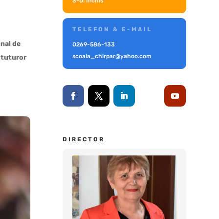
S-D: Inchis
TELEFON & E-MAIL
onal de
0269-586-133
scoala_chirpar@yahoo.com
 tuturor
DIRECTOR