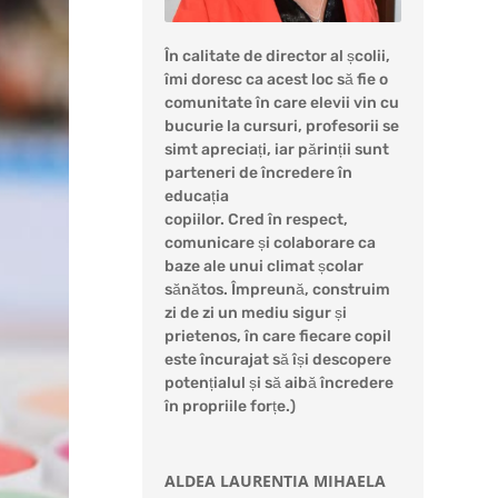
În calitate de director al școlii,
îmi doresc ca acest loc să fie o
comunitate în care elevii vin cu
bucurie la cursuri, profesorii se
simt apreciați, iar părinții sunt
parteneri de încredere în
educația
copiilor. Cred în respect,
comunicare și colaborare ca
baze ale unui climat școlar
sănătos. Împreună, construim
zi de zi un mediu sigur și
prietenos, în care fiecare copil
este încurajat să își descopere
potențialul și să aibă încredere
în propriile forțe.)
ALDEA LAURENTIA MIHAELA