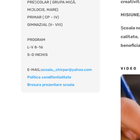
creativi
PREȘCOLAR ( GRUPA MICĂ,
MIJLOCIE, MARE)
MISIUNE
PRIMAR ( CP – IV)
GIMNAZIAL (V- VIII)
Școala no
calitate,
PROGRAM
beneficia
L-V 8-16
S-D INCHIS
VIDEO
E-MAIL:
scoala_chirpar@yahoo.com
Politica condifentialitate
Brosura prezentare scoala