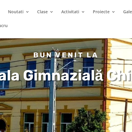
Noutati
Clase
Activitati
Proiecte
Gale
ucru
BUN VENIT LA
ala Gimnazială Chi