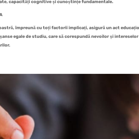
tate, capacități cognitive și cunoștințe fundamentale.
A
astră, împreună cu toți factorii implicați, asigură un act educați
 șanse egale de studiu, care să corespundă nevoilor și intereselor
rilor.