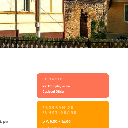
LOCATIE
loc.Chirpăr, nr.46
Judetul Sibiu
PROGRAM DE
FUNCTIONARE
, pe
L-V: 8:00 – 16:00